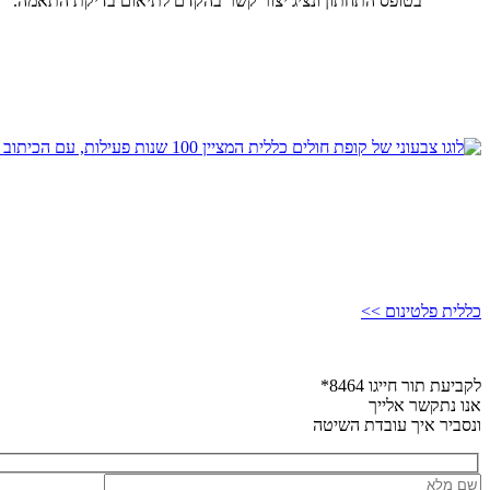
בטופס התחתון ונציג יצור קשר בהקדם לתיאום בדיקת התאמה.
כללית פלטינום >>
לקביעת תור חייגו 8464*
אנו נתקשר אלייך
ונסביר איך עובדת השיטה
שם