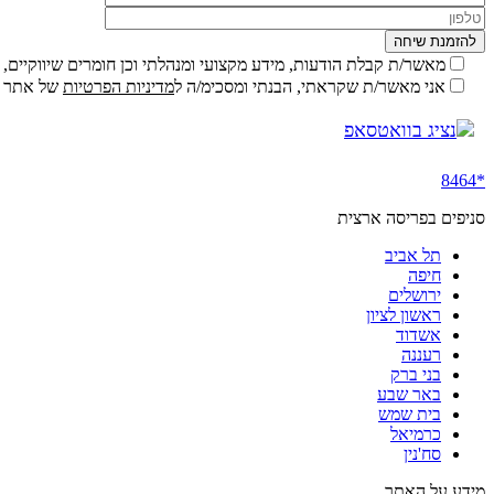
מלא
טלפון
מאשר/ת קבלת הודעות, מידע מקצועי ומנהלתי וכן חומרים שיווקיים, ל
אני מאשר/ת שקראתי, הבנתי ומסכימ/ה ל
מדיניות הפרטיות
של אתר ז
נציג בוואטסאפ
*8464
סניפים בפריסה ארצית
תל אביב
חיפה
ירושלים
ראשון לציון
אשדוד
רעננה
בני ברק
באר שבע
בית שמש
כרמיאל
סח'נין
מידע על האתר