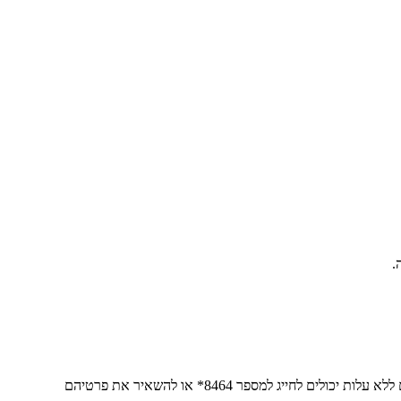
מרכיבי משקפיים בכלל ומבוטחי קופת החולים הכללית המחזיקים בכרטיס "פלטינום" בפרט המעוניינים לעבור בדיקת התאמה להסרת משקפיים ללא עלות יכולים לחייג למספר 8464* או להשאיר את פרטיהם