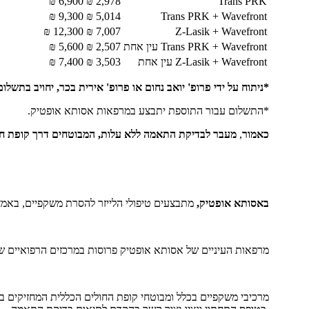
6,900 ₪
2,978 ₪
Trans PRK
9,300 ₪
5,014 ₪
Trans PRK + Wavefront
12,300 ₪
7,007 ₪
Z-Lasik + Wavefront
Trans PRK + Wavefront עין אחת
2,507 ₪
5,600 ₪
Z-Lasik + Wavefront עין אחת
3,503 ₪
7,400 ₪
*ניתוח על ידי פרופ' יואב נחום או פרופ' אירית בכר, יחויב בתשלום נוסף ש
*התשלום עבור התוספת יתבצע במרפאות אסותא אופטיק.
כאמור
,
מעבר לבדיקת התאמה ללא עלות, המבוטחים דרך קופת חול
באסותא אופטיק,
מתבצעים טיפולי הלייזר להסרת משקפיים, באמצעות טכנולוגיית No Touch System , ללא שימ
מרפאות העיניים של אסותא אופטיק פרוסות במרכזים הרפואיים 