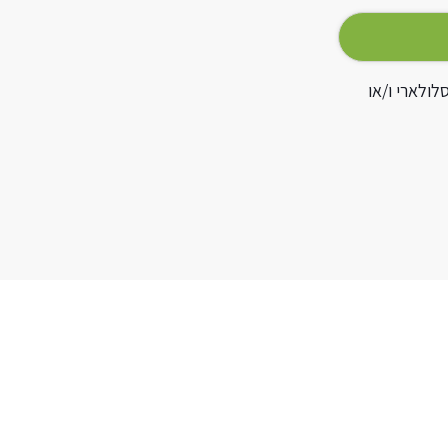
לולארי ו/או