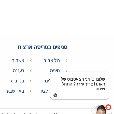
סניפים בפריסה ארצית
תל אביב
אשדוד
חיפה
רעננה
שלום 👋 אני הצ'אטבוט של
ירושלים
בני ברק
האתר! צריך עזרה? התחל
שיחה.
ראשון לציון
באר שבע
שקד בוסקילה
חייבת לציין עשיתי אני ובעלי ביחד היחס מטורף שירות מושלם !!!!
ממליצה מאוד !