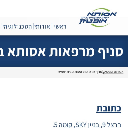
Ski
סרת
סותא
t
ופטיק
שקפיים
conten
ראשי
אודות
הטכנולוגיה
צ
לייזר
סניף מרפאות אסותא ב
אסותא אופטיק
סניף מרפאות אסותא בית שמש
כתובת
הרצל 9, בניין SKY, קומה 5.