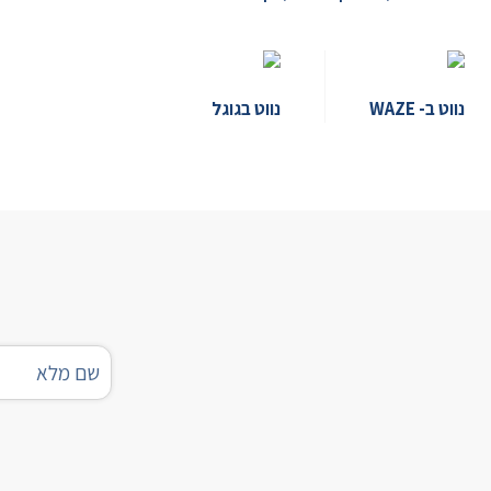
נווט ב- WAZE
נווט בגוגל
שם
מלא