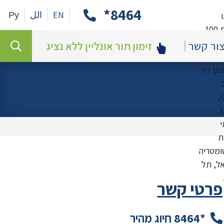
8464*
EN
الل
Ру
חיפוש
חיפוש
ור קשר
זימון תור אונליין ללא נציג
פרטי קשר
*8464
חיוג מהיר