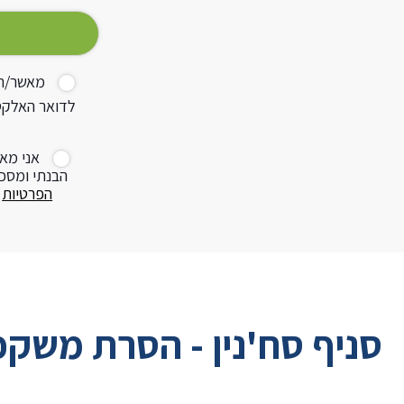
מאשר/ת ק
לדואר האלקטר
אני מא
הבנתי ומסכ
הפרטיות
ש
סניף סח'נין - הסרת משקפ