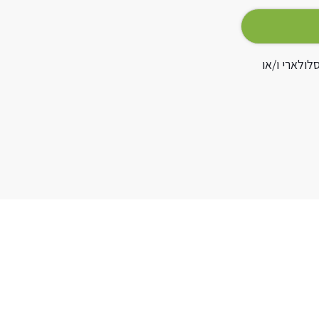
לולארי ו/או