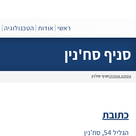
Ski
t
conten
סרת
סותא
ראשי
אודות
הטכנולוגיה
צ
ופטיק
שקפיים
לייזר
סניף סח'נין
אסותא אופטיק
סניף סח'נין
כתובת
הגליל 54, סח'נין