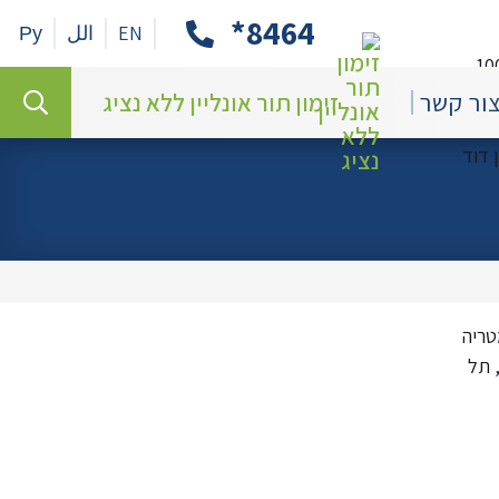
8464*
EN
الل
Ру
חיפוש
חיפוש
ור קשר
זימון תור אונליין ללא נציג