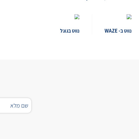
נווט ב- WAZE
נווט בגוגל
שם
מלא